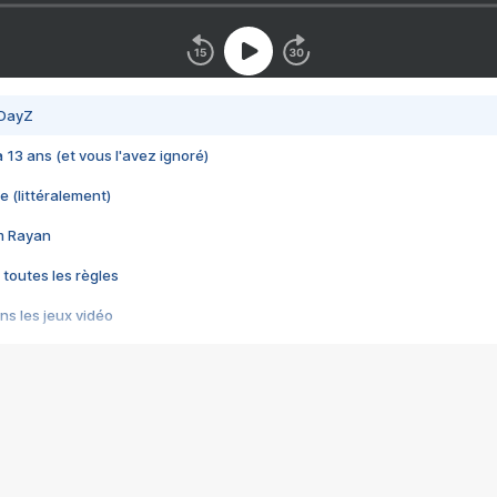
 DayZ
 a 13 ans (et vous l'avez ignoré)
e (littéralement)
im Rayan
 toutes les règles
s les jeux vidéo
us choquant de Rockstar ? - Le scandale BULLY
e plus moche de Steam
du RÊVE tourne au CAUCHEMAR
pendant 8 heures