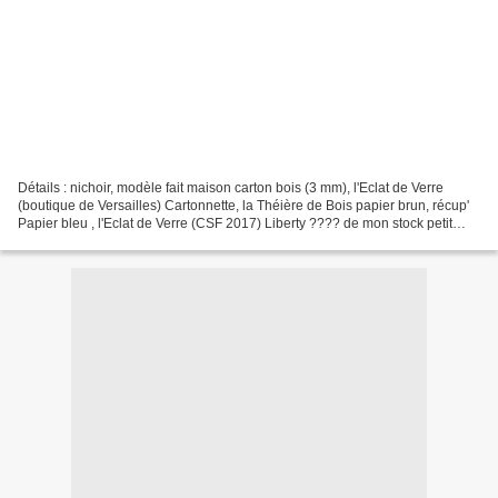
Détails : nichoir, modèle fait maison carton bois (3 mm), l'Eclat de Verre
(boutique de Versailles) Cartonnette, la Théière de Bois papier brun, récup'
Papier bleu , l'Eclat de Verre (CSF 2017) Liberty ???? de mon stock petit
bout de bois du Domaine de...