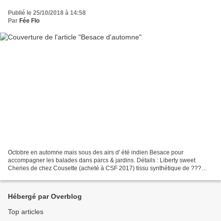
Publié le 25/10/2018 à 14:58
Par
Fée Flo
Octobre en automne mais sous des airs d' été indien Besace pour
accompagner les balades dans parcs & jardins. Détails : Liberty sweet
Cheries de chez Cousette (acheté à CSF 2017) tissu synthétique de ???
patron BESACE MADE IN CHINA , Les Chiffoneries...
Hébergé par Overblog
Top articles