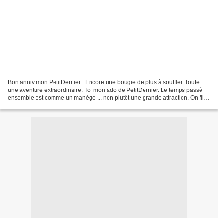
Bon anniv mon PetitDernier . Encore une bougie de plus à souffler. Toute
une aventure extraordinaire. Toi mon ado de PetitDernier. Le temps passé
ensemble est comme un manège ... non plutôt une grande attraction. On file
vite, puis pause, rire, cris,...