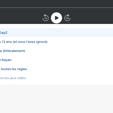
 DayZ
 a 13 ans (et vous l'avez ignoré)
e (littéralement)
im Rayan
 toutes les règles
s les jeux vidéo
us choquant de Rockstar ? - Le scandale BULLY
e plus moche de Steam
du RÊVE tourne au CAUCHEMAR